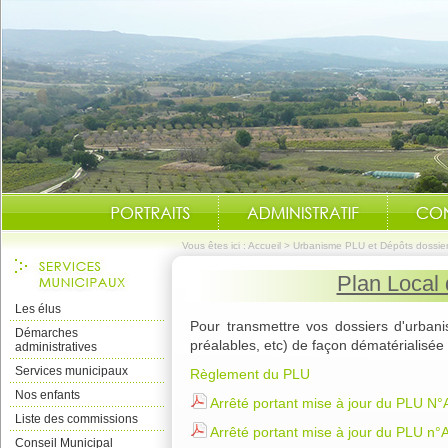
Vous êtes ici :
Accueil
>
Urbanisme PLU et Dépôts dossie
Plan Local
Les élus
Pour transmettre vos dossiers d'urbani
Démarches
préalables, etc) de façon dématérialisée v
administratives
Services municipaux
Règlement du PLU
Nos enfants
Arrêté portant mise à jour du PLU N
Liste des commissions
Arrêté portant mise à jour du PLU n
Conseil Municipal