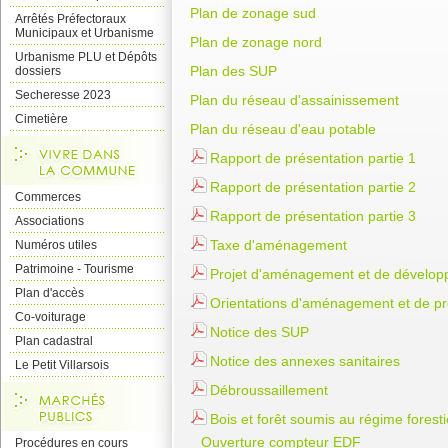
Plan de zonage sud
Arrêtés Préfectoraux
Municipaux et Urbanisme
Plan de zonage nord
Urbanisme PLU et Dépôts
Plan des SUP
dossiers
Secheresse 2023
Plan du réseau d'assainissement
Cimetière
Plan du réseau d'eau potable
Rapport de présentation partie 1
Rapport de présentation partie 2
Commerces
Rapport de présentation partie 3
Associations
Taxe d'aménagement
Numéros utiles
Patrimoine - Tourisme
Projet d'aménagement et de dévelop
Plan d'accès
Orientations d'aménagement et de p
Co-voiturage
Notice des SUP
Plan cadastral
Notice des annexes sanitaires
Le Petit Villarsois
Débroussaillement
Bois et forêt soumis au régime foresti
Ouverture compteur EDF
Procédures en cours