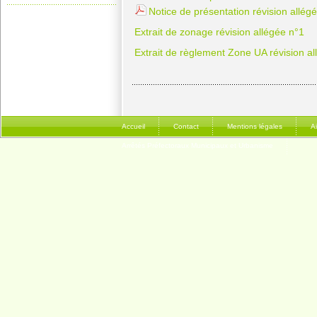
Notice de présentation révision allég
Extrait de zonage révision allégée n°1
Extrait de règlement Zone UA révision al
Accueil
Contact
Mentions légales
A
Arrêtés Préfectoraux Municipaux et Urbanisme