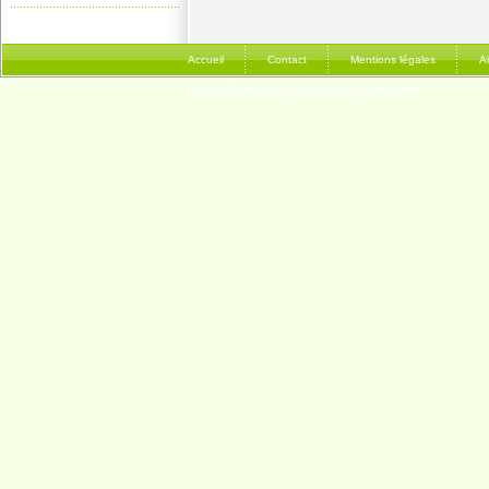
Accueil
Contact
Mentions légales
A
Arrêtés Préfectoraux Municipaux et Urbanisme