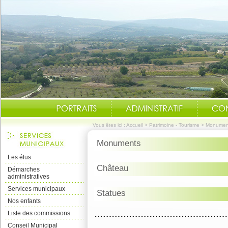
Vous êtes ici :
Accueil
>
Patrimoine - Tourisme
>
Monument
Monuments
Les élus
Château
Démarches
administratives
Services municipaux
Statues
Nos enfants
Liste des commissions
Conseil Municipal