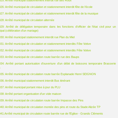
5: Arrêté municipal stationnement interdit rue des Roux
: Arrêté municipal de circulation et stationnement interdit fête de l'école
7: Arrêté municipal de circulation et stationnement interdit fête de la musique
8: Arrêté municipal de circulation alternée
9: Arrêté de délégation temporaire dans les fonctions d'officier de l'état civil pour un
ipal (célébration d'un mariage)
0: Arrêté municipal stationnement interdit rue Plan du Miel
1: Arrêté municipal de circulation et stationnement interdits Fête Votive
2: Arrêté municipal de circulation et stationnement interdits Fête Votive
3: Arrêté municipal de circulation route barrée rue des Baups
4: Arrêté portant autorisation d'ouverture d'un débit de boissons temporaire Brasserie
a
5: Arrêté municipal de circulation route barrée Esplanade Henri SEIGNON
6: Arrêté municipal stationnement interdit Bus itinérant
7: Arrêté municipal portant mise à jour du PLU
8: Arrêté portant organisation d'un vide maison
9: Arrêté municipal de circulation route barrée Impasse des Pins
0: Arrêté municipal de circulation montée des pins et route du Stade Alizée TP
1:Arrêté municipal de circulation route barrée rue de l'Eglise - Grands Cléments