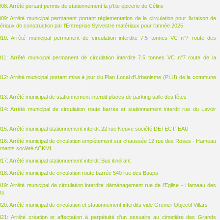
8: Arrêté portant permis de stationnement la p'tite épicerie de Céline
9: Arrêté municipal permanent portant règlementation de la circulation pour livraison de
tériaux de construction par l'Entreprise Sylvestre matériaux pour l'année 2025
10: Arrêté municipal permanent de circulation interdite 7.5 tonnes VC n°7 route des
11: Arrêté municipal permanent de circulation interdite 7.5 tonnes VC n°7 route de la
2: Arrêté municipal portant mise à jour du Plan Local d'Urbanisme (PLU) de la commune
3: Arrêté municipal de stationnement interdit places de parking salle des fêtes
4: Arrêté municipal de circulation route barrée et stationnement interdit rue du Lavoir
5: Arrêté municipal stationnement interdit 22 rue Neuve société DETECT' EAU
6: Arrêté municipal de circulation empiètement sur chaussée 12 rue des Roses - Hameau
ments société ACKMI
7: Arrêté municipal stationnement interdit Bus itinérant
8: Arrêté municipal de circulation route barrée 540 rue des Baups
9: Arrêté municipal de circulation interdite déménagement rue de l'Eglise - Hameau des
ts
: Arrêté municipal de circulation et stationnement interdits vide Grenier Objectif Villars
21: Arrêté création et affectation à perpétuité d'un ossuaire au cimetière des Grands