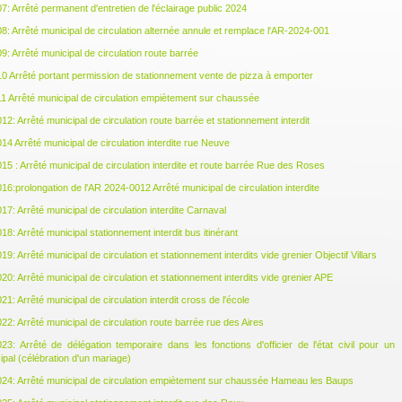
: Arrêté permanent d'entretien de l'éclairage public 2024
: Arrêté municipal de circulation alternée annule et remplace l'AR-2024-001
: Arrêté municipal de circulation route barrée
 Arrêté portant permission de stationnement vente de pizza à emporter
 Arrêté municipal de circulation empiètement sur chaussée
2: Arrêté municipal de circulation route barrée et stationnement interdit
4 Arrêté municipal de circulation interdite rue Neuve
5 : Arrêté municipal de circulation interdite et route barrée Rue des Roses
6:prolongation de l'AR 2024-0012 Arrêté municipal de circulation interdite
7: Arrêté municipal de circulation interdite Carnaval
8: Arrêté municipal stationnement interdit bus itinérant
: Arrêté municipal de circulation et stationnement interdits vide grenier Objectif Villars
0: Arrêté municipal de circulation et stationnement interdits vide grenier APE
: Arrêté municipal de circulation interdit cross de l'école
2: Arrêté municipal de circulation route barrée rue des Aires
3: Arrêté de délégation temporaire dans les fonctions d'officier de l'état civil pour un
ipal (célébration d'un mariage)
24: Arrêté municipal de circulation empiètement sur chaussée Hameau les Baups