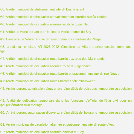
8: Arrêté municipal de stationnement interdit Bus itinérant
9: Arrêté municipal de circulation et stationnement interdits soirée cinéma
: Arrêté municipal de circulation alternée lieudit le Logis Neuf
1: Arrêté de voirie portant permission de voirie chemin du Boy
2: Cimetière de Villars reprise terrains communs cimetière du Village
43: annule et remplace AR-2025-0042 Cimetière de Villars reprise terrains communs
lage
4: Arrêté municipal de circulation route barrée traverse des Marchands
5: Arrêté municipal de circulation alternée route du Pigeonnier
6: Arrêté municipal de circulation route barrée et stationnement interdit rue Neuve
7: Arrêté municipal de circulation routes barrées fête d'halloween
8: Arrêté portant autorisation d'ouverture d'un débit de boissons temporaire association
9: Arrêté de délégation temporaire dans les fonctions d'officier de l'état civil pour un
ipal (célébration d'un mariage)
0: Arrêté portant autorisation d'ouverture d'un débit de boissons temporaire association
: Arrêté municipal de circulation alternée et stationnement interdit route d'Apt
2: Arrêté municipal de circulation alternée chemin du Boy