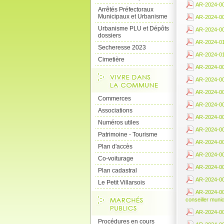
AR-2024-007
Arrêtés Préfectoraux
Municipaux et Urbanisme
AR-2024-008
Urbanisme PLU et Dépôts
AR-2024-009
dossiers
AR-2024-010
Secheresse 2023
AR-2024-011
Cimetière
AR-2024-001
AR-2024-001
AR-2024-001
Commerces
AR-2024-001
Associations
AR-2024-001
Numéros utiles
AR-2024-001
Patrimoine - Tourisme
AR-2024-0019
Plan d'accès
AR-2024-002
Co-voiturage
AR-2024-0021
Plan cadastral
AR-2024-002
Le Petit Villarsois
AR-2024-002
conseiller munic
AR-2024-00
Procédures en cours