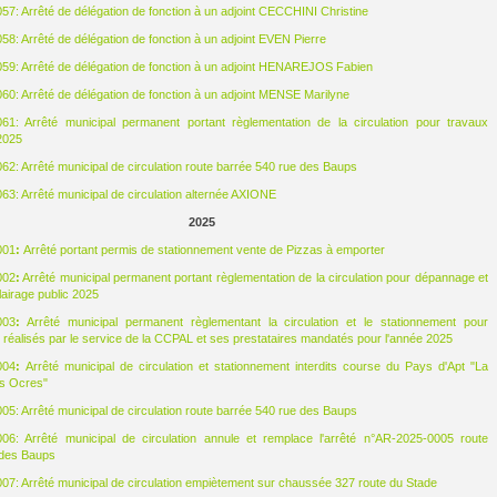
7: Arrêté de délégation de fonction à un adjoint CECCHINI Christine
8: Arrêté de délégation de fonction à un adjoint EVEN Pierre
9: Arrêté de délégation de fonction à un adjoint HENAREJOS Fabien
0: Arrêté de délégation de fonction à un adjoint MENSE Marilyne
61: Arrêté municipal permanent portant règlementation de la circulation pour travaux
2025
2: Arrêté municipal de circulation route barrée 540 rue des Baups
3: Arrêté municipal de circulation alternée AXIONE
2025
001
:
Arrêté portant permis de stationnement vente de Pizzas à emporter
002
:
Arrêté municipal permanent portant règlementation de la circulation pour dépannage et
clairage public 2025
003
:
Arrêté municipal permanent règlementant la circulation et le stationnement pour
 réalisés par le service de la CCPAL et ses prestataires mandatés pour l'année 2025
004
:
Arrêté municipal de circulation et stationnement interdits course du Pays d'Apt "La
es Ocres"
5: Arrêté municipal de circulation route barrée 540 rue des Baups
06: Arrêté municipal de circulation annule et remplace l'arrêté n°AR-2025-0005 route
 des Baups
7: Arrêté municipal de circulation empiètement sur chaussée 327 route du Stade