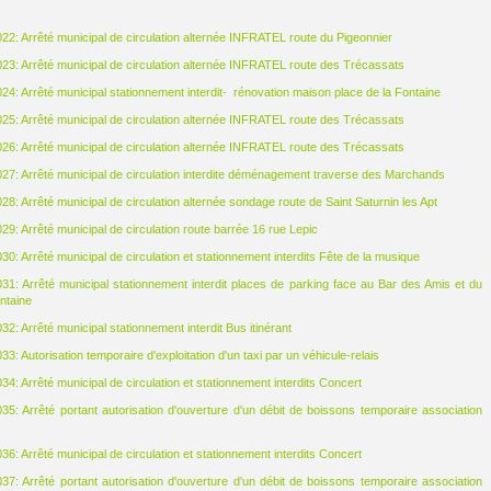
2: Arrêté municipal de circulation alternée INFRATEL route du Pigeonnier
3: Arrêté municipal de circulation alternée INFRATEL route des Trécassats
4: Arrêté municipal stationnement interdit- rénovation maison place de la Fontaine
5: Arrêté municipal de circulation alternée INFRATEL route des Trécassats
6: Arrêté municipal de circulation alternée INFRATEL route des Trécassats
7: Arrêté municipal de circulation interdite déménagement traverse des Marchands
8: Arrêté municipal de circulation alternée sondage route de Saint Saturnin les Apt
9: Arrêté municipal de circulation route barrée 16 rue Lepic
0: Arrêté municipal de circulation et stationnement interdits Fête de la musique
1: Arrêté municipal stationnement interdit places de parking face au Bar des Amis et du
ontaine
2: Arrêté municipal stationnement interdit Bus itinérant
: Autorisation temporaire d'exploitation d'un taxi par un véhicule-relais
4: Arrêté municipal de circulation et stationnement interdits Concert
5: Arrêté portant autorisation d'ouverture d'un débit de boissons temporaire association
6: Arrêté municipal de circulation et stationnement interdits Concert
7: Arrêté portant autorisation d'ouverture d'un débit de boissons temporaire association