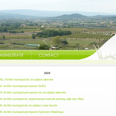
2024
1: Arrêté municipal de circulation alternée
La mairie est ouverte au public du lu
2: Arrêté municipal permanent SUEZ
: Arrêté municipal permanent de circulation alternée
: Arrêté municipal de stationnement interdit parking salle des fêtes
: Arrêté municipal de circulation route barrée
: Arrêté municipal permanent Sylvestre Matériaux