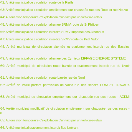
: Arrêté municipal de circulation route de la Riaille
3: Arrêté municipal de circulation empiètement sur chaussée rue des Roux et rue Neuve
: Autorisation temporaire d'exploitation d'un taxi par un véhicule-relais
5: Arrêté municipal de circulation alternée SRMV route de St Philibert
6: Arrêté municipal de circulation interdite SRMV Impasse des Athenoux
7: Arrêté municipal de circulation interdite SRMV route du Petit Vallon
8: Arrêté municipal de circulation alternée et stationnement interdit rue des Bassins
49: Arrêté municipal de circulation alternée Les Eymieux EIFFAGE ENERGIE SYSTEME
0: Arrêté municipal de circulation route barrée et stationnement interdit rue du lavoir
1: Arrêté municipal de circulation route barrée rue du Nord
52: Arrêté de voirie portant permission de voirie rue des Benoits PONCET TRAVAUX
53: Arrêté municipal de circulation empiètement sur chaussée rue des roses - ACKMI
4: Arrêté municipal modificatif de circulation empiètement sur chaussée rue des roses -
ne
: Autorisation temporaire d'exploitation d'un taxi par un véhicule-relais
6: Arrêté municipal stationnement interdit Bus itinérant