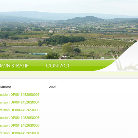
ns préalables: 2026
décision DP08414526S0003
La mairie est ouverte 
décision DP08414526S0004
décision DP08414526S0005
décision DP08414526S0006
décision DP08414526S0008
décision DP08414526S0001