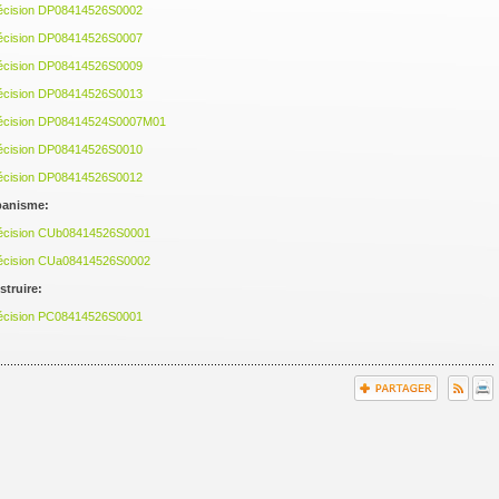
décision DP08414526S0002
décision DP08414526S0007
décision DP08414526S0009
décision DP08414526S0013
décision DP08414524S0007M01
décision DP08414526S0010
décision DP08414526S0012
rbanisme:
décision CUb08414526S0001
décision CUa08414526S0002
truire:
décision PC08414526S0001