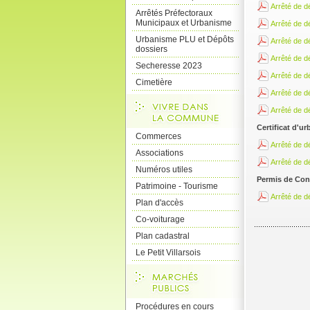
Arrêté de 
Arrêtés Préfectoraux
Municipaux et Urbanisme
Arrêté de 
Urbanisme PLU et Dépôts
Arrêté de 
dossiers
Arrêté de 
Secheresse 2023
Arrêté de 
Cimetière
Arrêté de 
Arrêté de 
Certificat d'u
Commerces
Arrêté de 
Associations
Arrêté de 
Numéros utiles
Permis de Cons
Patrimoine - Tourisme
Arrêté de 
Plan d'accès
Co-voiturage
Plan cadastral
Le Petit Villarsois
Procédures en cours