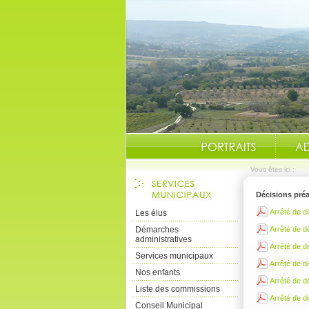
Vous êtes ici :
Décisio
Arrêté de 
Les élus
Démarches
Arrêté de 
administratives
Arrêté de 
Services municipaux
Arrêté de 
Nos enfants
Arrêté de 
Liste des commissions
Arrêté de 
Conseil Municipal